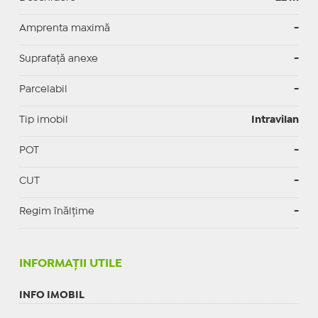
Amprenta maximă
-
Suprafață anexe
-
Parcelabil
-
Tip imobil
Intravilan
POT
-
CUT
-
Regim înălțime
-
INFORMAŢII UTILE
INFO IMOBIL