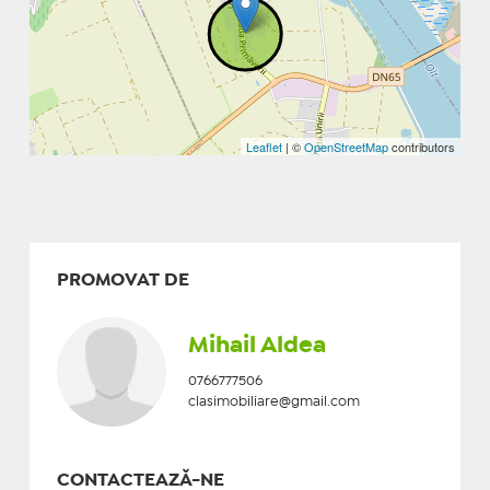
Leaflet
| ©
OpenStreetMap
contributors
PROMOVAT DE
Mihail Aldea
0766777506
clasimobiliare@gmail.com
CONTACTEAZĂ-NE