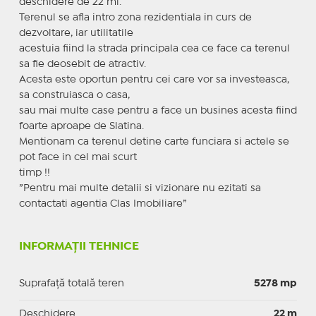
deschidere de 22 ml.
Terenul se afla intro zona rezidentiala in curs de
dezvoltare, iar utilitatile
acestuia fiind la strada principala cea ce face ca terenul
sa fie deosebit de atractiv.
Acesta este oportun pentru cei care vor sa investeasca,
sa construiasca o casa,
sau mai multe case pentru a face un busines acesta fiind
foarte aproape de Slatina.
Mentionam ca terenul detine carte funciara si actele se
pot face in cel mai scurt
timp !!
”Pentru mai multe detalii si vizionare nu ezitati sa
contactati agentia Clas Imobiliare”
INFORMAȚII TEHNICE
Suprafață totală teren
5278 mp
Deschidere
22 m