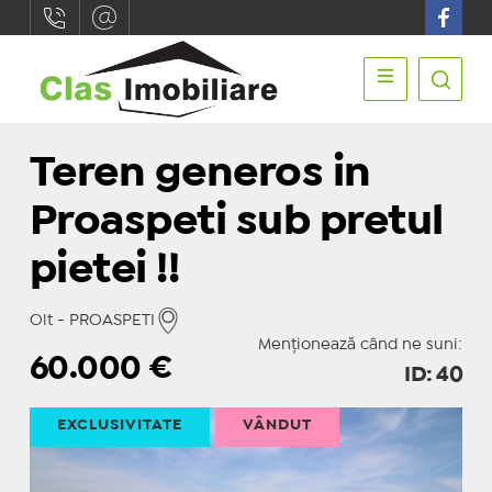
Teren generos in
Proaspeti sub pretul
pietei !!
Olt - PROASPETI
Menționează când ne suni:
60.000
€
ID: 40
EXCLUSIVITATE
VÂNDUT