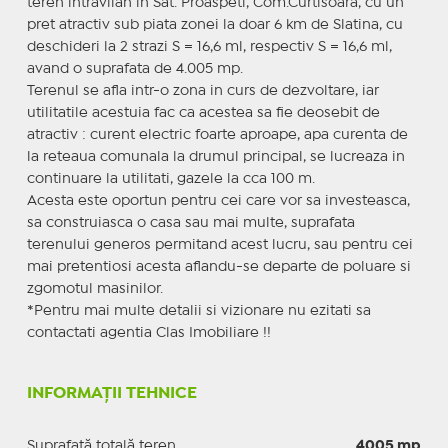
teren intravilan in Sat. Proaspeti, Com.Curtisoara, cu un
pret atractiv sub piata zonei la doar 6 km de Slatina, cu
deschideri la 2 strazi S = 16,6 ml, respectiv S = 16,6 ml,
avand o suprafata de 4.005 mp.
Terenul se afla intr-o zona in curs de dezvoltare, iar
utilitatile acestuia fac ca acestea sa fie deosebit de
atractiv : curent electric foarte aproape, apa curenta de
la reteaua comunala la drumul principal, se lucreaza in
continuare la utilitati, gazele la cca 100 m.
Acesta este oportun pentru cei care vor sa investeasca,
sa construiasca o casa sau mai multe, suprafata
terenului generos permitand acest lucru, sau pentru cei
mai pretentiosi acesta aflandu-se departe de poluare si
zgomotul masinilor.
*Pentru mai multe detalii si vizionare nu ezitati sa
contactati agentia Clas Imobiliare !!
INFORMAȚII TEHNICE
Suprafață totală teren
4005 mp