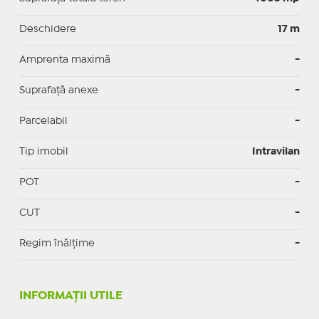
Deschidere
17 m
Amprenta maximă
-
Suprafață anexe
-
Parcelabil
-
Tip imobil
Intravilan
POT
-
CUT
-
Regim înălțime
-
INFORMAŢII UTILE