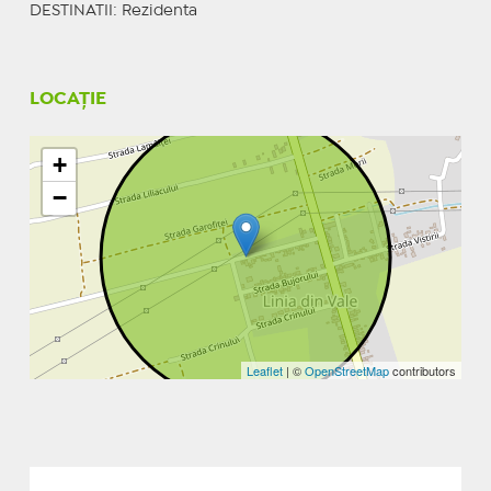
DESTINATII
: Rezidenta
LOCAȚIE
+
−
Leaflet
| ©
OpenStreetMap
contributors