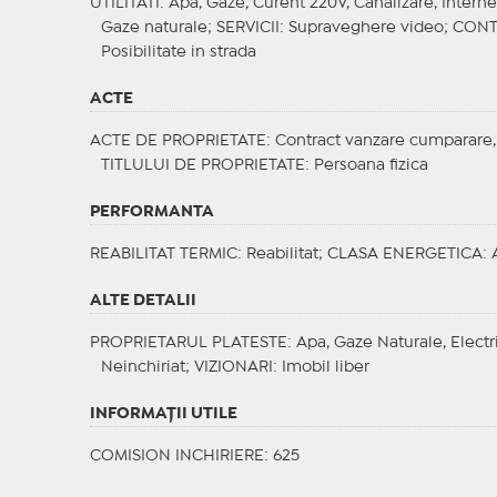
UTILITATI
: Apa, Gaze, Curent 220V, Canalizare, Interne
Gaze naturale;
SERVICII
: Supraveghere video;
CONT
Posibilitate in strada
ACTE
ACTE DE PROPRIETATE
: Contract vanzare cumparare,
TITLULUI DE PROPRIETATE
: Persoana fizica
PERFORMANTA
REABILITAT TERMIC
: Reabilitat;
CLASA ENERGETICA
: 
ALTE DETALII
PROPRIETARUL PLATESTE
: Apa, Gaze Naturale, Electr
Neinchiriat;
VIZIONARI
: Imobil liber
INFORMAŢII UTILE
COMISION INCHIRIERE: 625