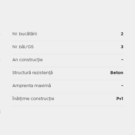
4
Nr. bucătării
2
p
Nr. băi/GS
3
-
An construcție
-
p
Structură rezistență
Beton
p
Amprenta maximă
-
p
Înălțime construcție
P+1
t