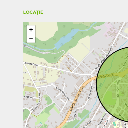
LOCAȚIE
+
−