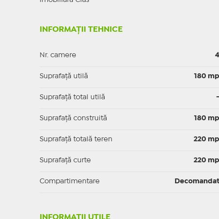
Imobiliara Clas **
INFORMAȚII TEHNICE
Nr. camere
Suprafaţă utilă
180 m
Suprafaţă total utilă
Suprafaţă construită
180 m
Suprafață totală teren
220 m
Suprafaţă curte
220 m
Compartimentare
Decomanda
INFORMAŢII UTILE