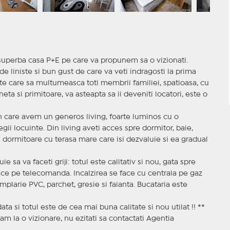
superba casa P+E pe care va propunem sa o vizionati.
de liniste si bun gust de care va veti indragosti la prima
te care sa multumeasca toti membrii familiei, spatioasa, cu
ta si primitoare, va asteapta sa ii deveniti locatori, este o
din care avem un generos living, foarte luminos cu o
egii locuinte. Din living aveti acces spre dormitor, baie,
e 3 dormitoare cu terasa mare care isi dezvaluie si ea gradual
ie sa va faceti griji: totul este calitativ si nou, gata spre
ctrice pe telecomanda. Incalzirea se face cu centrala pe gaz
mplarie PVC, parchet, gresie si faianta. Bucataria este
a si totul este de cea mai buna calitate si nou utilat !! **
am la o vizionare, nu ezitati sa contactati Agentia