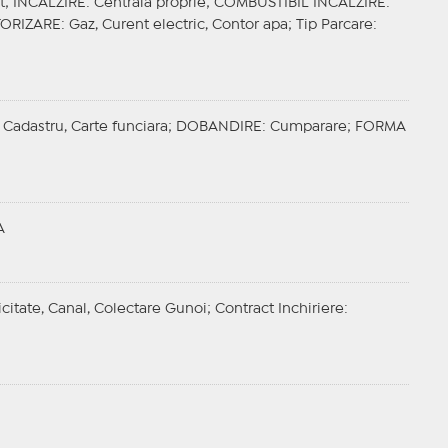
t;
INCALZIRE
: Centrală proprie;
COMBUSTIBIL INCALZIRE
:
ORIZARE
: Gaz, Curent electric, Contor apa;
Tip Parcare
:
 Cadastru, Carte funciara;
DOBANDIRE
: Cumparare;
FORMA
A
icitate, Canal, Colectare Gunoi;
Contract Inchiriere
: