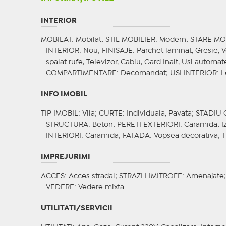
INTERIOR
MOBILAT
: Mobilat;
STIL MOBILIER
: Modern;
STARE MO
INTERIOR
: Nou;
FINISAJE
: Parchet laminat, Gresie, 
spalat rufe, Televizor, Cablu, Gard Inalt, Usi automat
COMPARTIMENTARE
: Decomandat;
USI INTERIOR
: 
INFO IMOBIL
TIP IMOBIL
: Vila;
CURTE
: Individuala, Pavata;
STADIU 
STRUCTURA
: Beton;
PERETI EXTERIORI
: Caramida;
I
INTERIORI
: Caramida;
FATADA
: Vopsea decorativa;
T
IMPREJURIMI
ACCES
: Acces stradal;
STRAZI LIMITROFE
: Amenajate
VEDERE
: Vedere mixta
UTILITATI/SERVICII