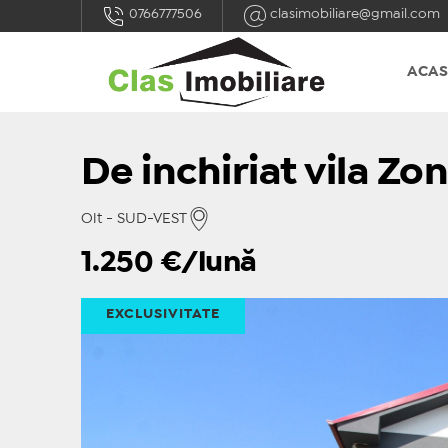
0766777506
clasimobiliare@gmail.com
ACA
De inchiriat vila Zo
Olt - SUD-VEST
1.250
€/lună
EXCLUSIVITATE