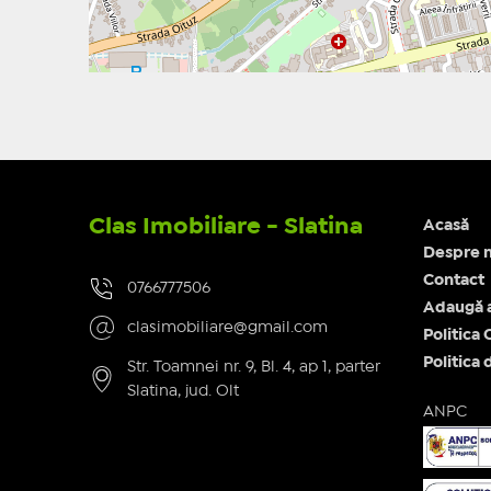
Clas Imobiliare - Slatina
Acasă
Despre n
Contact
0766777506
Adaugă 
clasimobiliare@gmail.com
Politica
Politica 
Str. Toamnei nr. 9, Bl. 4, ap 1, parter
Slatina, jud. Olt
ANPC