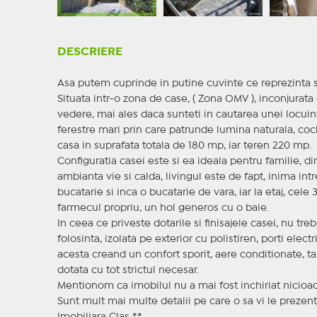
DESCRIERE
Asa putem cuprinde in putine cuvinte ce reprezinta 
Situata intr-o zona de case, ( Zona OMV ), inconjurata 
vedere, mai ales daca sunteti in cautarea unei locuin
ferestre mari prin care patrunde lumina naturala, coche
casa in suprafata totala de 180 mp, iar teren 220 mp.
Configuratia casei este si ea ideala pentru familie, 
ambianta vie si calda, livingul este de fapt, inima intr
bucatarie si inca o bucatarie de vara, iar la etaj, cel
farmecul propriu, un hol generos cu o baie.
In ceea ce priveste dotarile si finisajele casei, nu trebu
folosinta, izolata pe exterior cu polistiren, porti ele
acesta creand un confort sporit, aere conditionate, ta
dotata cu tot strictul necesar.
Mentionom ca imobilul nu a mai fost inchiriat nicioadat
Sunt mult mai multe detalii pe care o sa vi le prezent