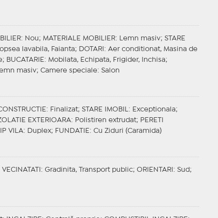
BILIER
: Nou;
MATERIALE MOBILIER
: Lemn masiv;
STARE
Vopsea lavabila, Faianta;
DOTARI
: Aer conditionat, Masina de
e;
BUCATARIE
: Mobilata, Echipata, Frigider, Inchisa;
Lemn masiv;
Camere speciale
: Salon
CONSTRUCTIE
: Finalizat;
STARE IMOBIL
: Exceptionala;
ZOLATIE EXTERIOARA
: Polistiren extrudat;
PERETI
IP VILA
: Duplex;
FUNDATIE
: Cu Ziduri (Caramida)
;
VECINATATI
: Gradinita, Transport public;
ORIENTARI
: Sud;