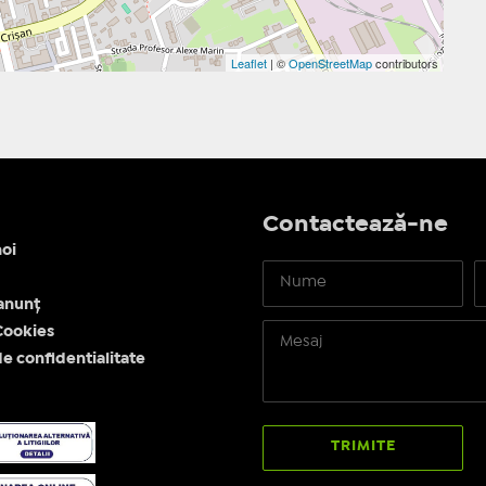
Leaflet
| ©
OpenStreetMap
contributors
Contactează-ne
oi
anunț
 Cookies
de confidentialitate